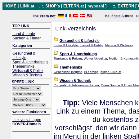
HOME
|
LINK.at
.::. SHOP's [
ELTERN.at
|
myboshi
]
.::. EXTERN [
link.kreta.net
häufigste Aufrufe
|
u
TOP LINK
Link-Verzeichnis
Land & Leute
Suchen & Finden
Gesundheit & Lifestyle
,
,
...
Kategorien
Kultur & Lifestyle
Freizeit & Hobby
Medizin & Wellness
Gesundheit &
Sport & Unterhaltung
Lifestyle
,
,
Tourismus & Reisen
Wetter.Aktuell.at
Medien & Kommunika
Sport & Unterhaltung
Themenlinks
Themenlinks
Wirtschaft & Politik
,
,
...
Generische Begriffe
eLearning
bridge.LINK.at
Wissen & Technik
Wissen & Technik
SPEED LINK
,
Computer & Telekommunikation
Open Source & Open Min
Tipp:
Viele Menschen kl
Link zu einem Thema, dass
weitere Funktionen
du kostenlos 
Link vorschlagen
COVER-Domain
vorschlägst, den wir dann
im Menu in der linken Spa