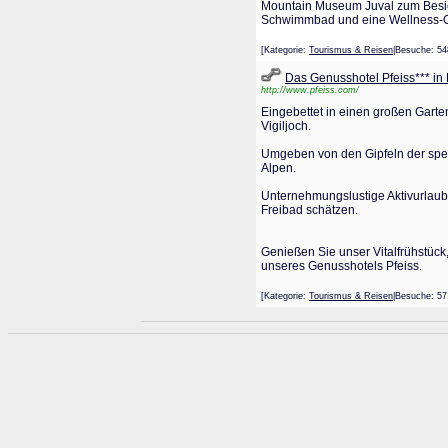
Mountain Museum Juval zum Besich
Schwimmbad und eine Wellness-Oa
[Kategorie:
Tourismus & Reisen
|Besuche: 5
Das Genusshotel Pfeiss*** in 
http://www.pfeiss.com/
Eingebettet in einen großen Gart
Vigiljoch.
Umgeben von den Gipfeln der spek
Alpen.
Unternehmungslustige Aktivurlaub
Freibad schätzen.
Genießen Sie unser Vitalfrühstü
unseres Genusshotels Pfeiss.
[Kategorie:
Tourismus & Reisen
|Besuche: 5