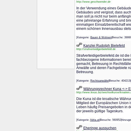
http://www.geschwender.de
In der Verwendung eines Gebäudes
Gebäudes und vergisst, dass auch 
man soll ja nicht nur beim anfän
eine jahrelange Erfahrung und bri
einmaligen Einsatzbereitschaft wi
einem schönen Innenausbau stets r
[Kategorie:
Bauen & Wohnen
|Besuche: 399
Kanzlei Rudolph Bielefeld
http://strafverteidigerbielefeld.de
Strafverteidigerbielefeld.de ist d
fachbezogene Informationen bereit
gemacht, Betreuung in Rechtsfälle
Anwälte und deren Fachgebiete näh
Betreuung.
[Kategorie:
Rechtsanwälte
|Besuche: 40421
Währungsrechner Kuna <-> E
http://www.lexas.biz/wechselkurse/kroatien
Die Kuna ist die kroatische Währu
Mitglied der Europäischen Union i
Leben häufig Preisangeboten in d
der jeweils gültige Tageskurs.
[Kategorie:
Adria.at
|Besuche: 560952|hinzu
Eheringe aussuchen