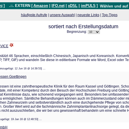
hi
]
.::. EXTERN [
Amazon
|
IFO.net
|
xDSL
|
imPULS
]
Wählen und auf
häufigste Aufrufe
|
unsere Auswahl
|
neueste Links
|
Top-Tipps
sortiert nach Erstellungsdatum
Begrenzung:
RVICE
tützt 46 Sprachen, einschließlich Chinesisch, Japanisch und Koreanisch. Konvert
, TIFF, GIF) und wandeln Sie diese in editierbare Formate wie Word, Excel oder Te
|hinzugefügt: 12 Jun 16 @ 14:39:53] ...
essen Goettingen
sen ist eine zahntherapeutische Klinik für den Raum Kassel und Göttingen. Schon
ntate, mit einer Kompetenz durch den Besuch der Hochschulen Freiburg und Göttin
hat Kenntnisse dazu, wie schonend vorgegangen wird. Besonders bei umfassende
 zu ermöglichen. Sämtliche Behandlungen können auch im Dämmerzustand oder mit
ichen Zahnwurzeln und selbstverständlich auch eine durchgehende Pflege von sc
 Großer Wert wird auf die fachmännische Zahnimplantantnachsorge gelegt, da diese
tis nicht auszuschließen, die wir bei uns gewissenhaft behandeln um eine schnelle 
inzugefügt: 19 Jan 16 @ 12:48:53] ...
GmbH