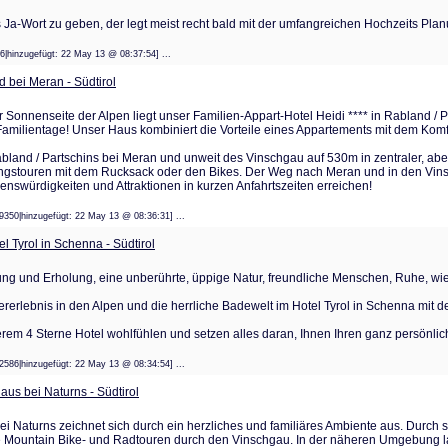
 Ja-Wort zu geben, der legt meist recht bald mit der umfangreichen Hochzeits Plan
046|hinzugefügt: 22 May 13 @ 08:37:54] ...
d bei Meran - Südtirol
r Sonnenseite der Alpen liegt unser Familien-Appart-Hotel Heidi **** in Rabland /
milientage! Unser Haus kombiniert die Vorteile eines Appartements mit dem Komfo
Rabland / Partschins bei Meran und unweit des Vinschgau auf 530m in zentraler, ab
ngstouren mit dem Rucksack oder den Bikes. Der Weg nach Meran und in den Vinsch
enswürdigkeiten und Attraktionen in kurzen Anfahrtszeiten erreichen!
39350|hinzugefügt: 22 May 13 @ 08:36:31] ...
l Tyrol in Schenna - Südtirol
g und Erholung, eine unberührte, üppige Natur, freundliche Menschen, Ruhe, wie e
erlebnis in den Alpen und die herrliche Badewelt im Hotel Tyrol in Schenna mit
erem 4 Sterne Hotel wohlfühlen und setzen alles daran, Ihnen Ihren ganz persönl
22586|hinzugefügt: 22 May 13 @ 08:34:54] ...
aus bei Naturns - Südtirol
ei Naturns zeichnet sich durch ein herzliches und familiäres Ambiente aus. Durch s
ountain Bike- und Radtouren durch den Vinschgau. In der näheren Umgebung l