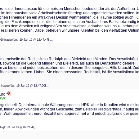
 ist der Innenausbau für die meisten Menschen bedeutender als der Außenbau. Un
im Innenausbau viele Arbeitsabschnitte überlegt und organisiert werden sollten.
glichen Hineingehen ein attraktives Design wahrnehmen, die Räume sollten auch F
ngt die Fachkompetenz mit, die für einen optimalen Ausbau Ihres Baus notwendig i
e auch dem Arbeiten mit zeitgemäßen Arbeitsweisen, erlauben wir uns zu behaupten
ealisieren können. Dabei betreuen wir unsere Klienten bei den vielfältigen Optio
992|hinzugefügt: 19 Jan 16 @ 12:47:47] ...
ie Internetseite der Rechtsfirma Rudolph aus Bielefeld und Minden. Das Anwaltsbüro 
, sowohl für die Gegend Minden und Bielefeld, als auch für Deutschland generell.
n zu bieten und jeden beizustehen, der in diesem Themengebiet Hilfe braucht. Zu
er kennen lernen. Haben Sie einen pressanten Rechtsfall, ist die Anwaltsfirma kon
3|hinzugefügt: 19 Jan 16 @ 12:47:00] ...
uro
.aspx
ngseinheit. Der internationale Währungscode ist HRK, aber in Kroatien wird meist
st, finden Abwicklungen wichtiger Geschäfte, zum Beispiel Kreditverträge, häufig a
er Währungseinheit Euro. Bezahlt und abgerechnet wird jedoch aufgrund der geset
gefügt: 03 Jul 13 @ 09:24:44] ...