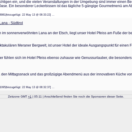
tigen ein, und die vielen Veranstaltungen in der Umgebung sind immer einen Bes
se. Ein besonderer Leckerbissen ist das tägliche 5-gängige Gourmetmenü am A
48981|hinzugefügt: 22 May 13 @ 08:33:22] ...
Lana - Südtirol
en im sonnenverwöhnten Lana an der Etsch, liegt unser Hotel Pfeiss am Fuße der 
takulären Meraner Bergwelt, ist unser Hotel der ideale Ausgangspunkt für einen 
er fühlen sich im Hotel Pfeiss ebenso zuhause wie Genussurlauber, die besonders
ck, den Mittagssnack und das großzügige Abendmenü aus der innovativen Küche 
71095|hinzugefügt: 22 May 13 @ 08:32:37] ...
Zeitzone GMT
+
1
| 05:11 | Anschließend finden Sie noch die Sponsoren dieser Seite.