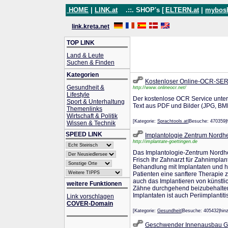
HOME
|
LINK.at
.::. SHOP's [
ELTERN.at
|
mybos
link.kreta.net
TOP LINK
Land & Leute
Suchen & Finden
Kategorien
Kostenloser Online-OCR-SE
Gesundheit &
http://www.onlineocr.net/
Lifestyle
Der kostenlose OCR Service unters
Sport & Unterhaltung
Text aus PDF und Bilder (JPG, BMP
Themenlinks
Wirtschaft & Politik
[Kategorie:
Sprachtools.at
|Besuche: 470359
Wissen & Technik
SPEED LINK
Implantologie Zentrum Nordh
http://implantate-goettingen.de
Das Implantologie-Zentrum Nordhes
Frisch Ihr Zahnarzt für Zahnimpla
Behandlung mit Implantaten und 
Patienten eine sanftere Therapie
auch das Implantieren von künstl
weitere Funktionen
Zähne durchgehend beizubehalten.
Implantaten ist auch Periimplanti
Link vorschlagen
COVER-Domain
[Kategorie:
Gesundheit
|Besuche: 405432|h
Geschwender Innenausbau 