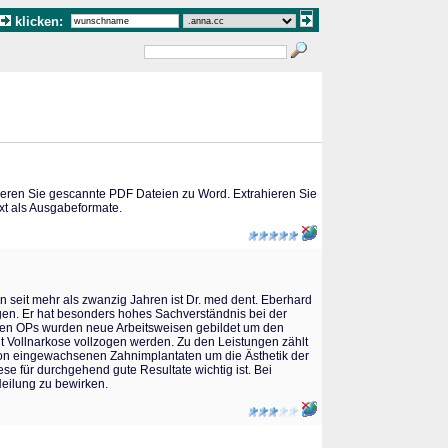
klicken:
ieren Sie gescannte PDF Dateien zu Word. Extrahieren Sie
xt als Ausgabeformate.
 seit mehr als zwanzig Jahren ist Dr. med dent. Eberhard
gen. Er hat besonders hohes Sachverständnis bei der
ren OPs wurden neue Arbeitsweisen gebildet um den
 Vollnarkose vollzogen werden. Zu den Leistungen zählt
hon eingewachsenen Zahnimplantaten um die Ästhetik der
 für durchgehend gute Resultate wichtig ist. Bei
Heilung zu bewirken.