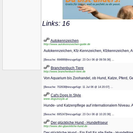
Links: 16
Autokennzeichen
http://www.autokennzeichen-guide.de
Autokennzeichen, Kfz-Kennzeichen, Kfzkennzeichen, 
[Besuche: 694889|hinzugefügt: 23 Oct 06 @ 09:59:36] ...
Branchenbuch Tiere
http://www.branchenbuch-tiere.de
Von Aquarium bis Zoohandel, ob Hund, Katze, Pferd, Gef
[Besuche: 702638|hinzugefügt: 11 Jul 06 @ 14:20:07] ...
Cat's Dogs In Style
www.dogsinstyle.at
Hunde- und Katzenpflege auf internationalem Niveau. A
[Besuche: 695247|hinzugefügt: 23 Oct 06 @ 10:20:36] ...
Der glückliche Hund - Hundefriseur
http://www.der-glueckliche-hund.de
Der glückliche Hund - Ein Fall für alle Felle - Hundefri