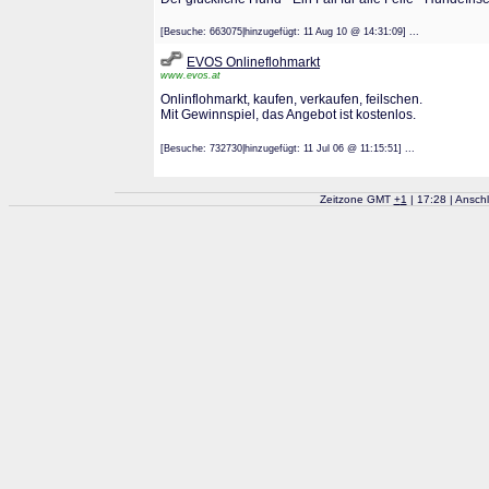
[Besuche: 663075|hinzugefügt: 11 Aug 10 @ 14:31:09] ...
EVOS Onlineflohmarkt
www.evos.at
Onlinflohmarkt, kaufen, verkaufen, feilschen.
Mit Gewinnspiel, das Angebot ist kostenlos.
[Besuche: 732730|hinzugefügt: 11 Jul 06 @ 11:15:51] ...
Zeitzone GMT
+
1
| 17:28 | Ansch