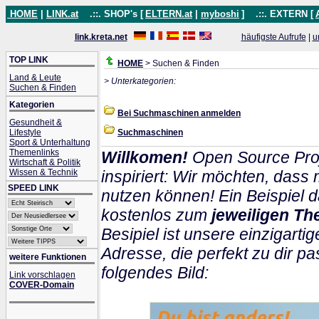
HOME
|
LINK.at
.::. SHOP's [
ELTERN.at
|
myboshi
]
.::. EXTERN [
link.kreta.net
häufigste Aufrufe
|
u
TOP LINK
HOME
> Suchen & Finden
Land & Leute
> Unterkategorien:
Suchen & Finden
Kategorien
Bei Suchmaschinen anmelden
Gesundheit &
Lifestyle
Suchmaschinen
Sport & Unterhaltung
Themenlinks
Willkomen!
Open Source Proj
Wirtschaft & Politik
Wissen & Technik
inspiriert: Wir möchten, das
SPEED LINK
nutzen können! Ein Beispiel d
kostenlos zum
jeweiligen Th
Besipiel ist unsere einzigartig
Adresse, die perfekt zu dir pa
weitere Funktionen
folgendes Bild:
Link vorschlagen
COVER-Domain