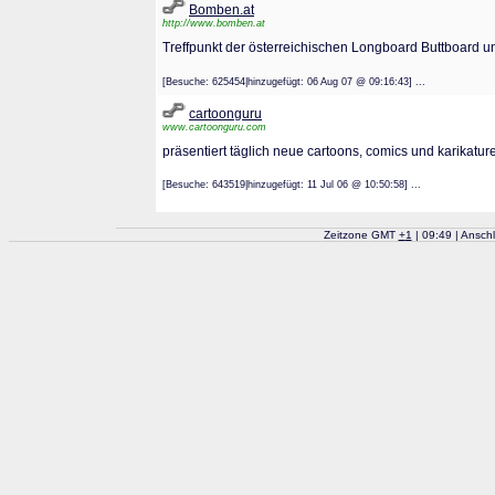
Bomben.at
http://www.bomben.at
Treffpunkt der österreichischen Longboard Buttboard un
[Besuche: 625454|hinzugefügt: 06 Aug 07 @ 09:16:43] ...
cartoonguru
www.cartoonguru.com
präsentiert täglich neue cartoons, comics und karikatur
[Besuche: 643519|hinzugefügt: 11 Jul 06 @ 10:50:58] ...
Zeitzone GMT
+
1
| 09:49 | Ansch