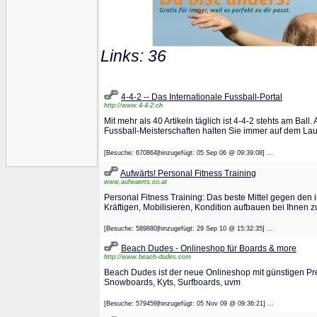
Links: 36
4-4-2 -- Das Internationale Fussball-Portal
http://www.4-4-2.ch
Mit mehr als 40 Artikeln täglich ist 4-4-2 stehts am Ball
Fussball-Meisterschaften halten Sie immer auf dem La
[Besuche: 670864|hinzugefügt: 05 Sep 06 @ 09:39:08] ...
Aufwärts! Personal Fitness Training
www.aufwaerts.co.at
Personal Fitness Training: Das beste Mittel gegen den
Kräftigen, Mobilisieren, Kondition aufbauen bei Ihnen 
[Besuche: 589880|hinzugefügt: 29 Sep 10 @ 15:32:35] ...
Beach Dudes - Onlineshop für Boards & more
http://www.beach-dudes.com
Beach Dudes ist der neue Onlineshop mit günstigen Pre
Snowboards, Kyts, Surfboards, uvm
[Besuche: 579459|hinzugefügt: 05 Nov 09 @ 09:36:21] ...