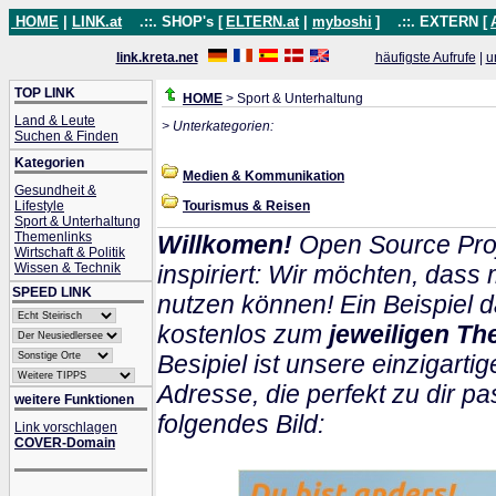
HOME
|
LINK.at
.::. SHOP's [
ELTERN.at
|
myboshi
]
.::. EXTERN [
link.kreta.net
häufigste Aufrufe
|
u
TOP LINK
HOME
> Sport & Unterhaltung
Land & Leute
> Unterkategorien:
Suchen & Finden
Kategorien
Medien & Kommunikation
Gesundheit &
Lifestyle
Tourismus & Reisen
Sport & Unterhaltung
Themenlinks
Willkomen!
Open Source Proj
Wirtschaft & Politik
Wissen & Technik
inspiriert: Wir möchten, das
SPEED LINK
nutzen können! Ein Beispiel d
kostenlos zum
jeweiligen Th
Besipiel ist unsere einzigartig
Adresse, die perfekt zu dir pa
weitere Funktionen
folgendes Bild:
Link vorschlagen
COVER-Domain