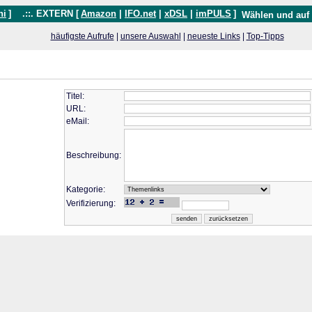
hi
]
.::. EXTERN [
Amazon
|
IFO.net
|
xDSL
|
imPULS
]
Wählen und auf
häufigste Aufrufe
|
unsere Auswahl
|
neueste Links
|
Top-Tipps
Titel:
URL:
eMail:
Beschreibung:
Kategorie:
Verifizierung: