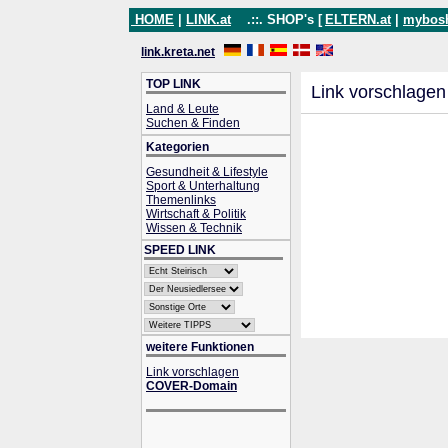
HOME
|
LINK.at
.::. SHOP's [
ELTERN.at
|
mybos
link.kreta.net
TOP LINK
Link vorschlagen
Land & Leute
Suchen & Finden
Kategorien
Gesundheit & Lifestyle
Sport & Unterhaltung
Themenlinks
Wirtschaft & Politik
Wissen & Technik
SPEED LINK
weitere Funktionen
Link vorschlagen
COVER-Domain