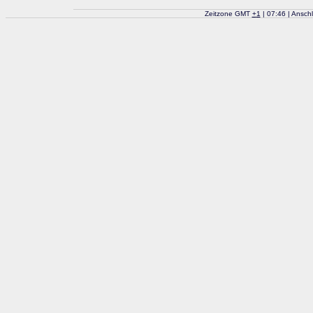
Zeitzone GMT
+
1
| 07:46 | Ansch