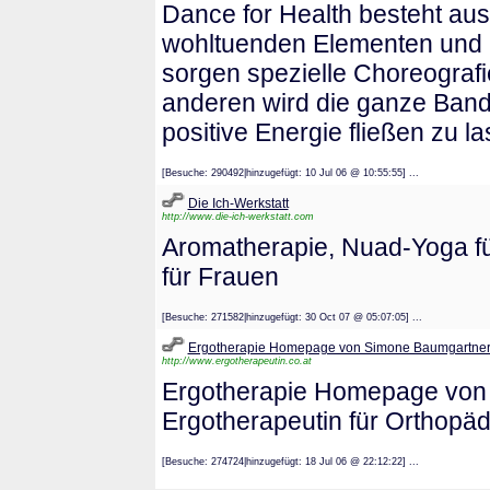
Dance for Health besteht au
wohltuenden Elementen und i
sorgen spezielle Choreografi
anderen wird die ganze Band
positive Energie fließen zu l
[Besuche: 290492|hinzugefügt: 10 Jul 06 @ 10:55:55] ...
Die Ich-Werkstatt
http://www.die-ich-werkstatt.com
Aromatherapie, Nuad-Yoga fü
für Frauen
[Besuche: 271582|hinzugefügt: 30 Oct 07 @ 05:07:05] ...
Ergotherapie Homepage von Simone Baumgartne
http://www.ergotherapeutin.co.at
Ergotherapie Homepage von S
Ergotherapeutin für Orthopäd
[Besuche: 274724|hinzugefügt: 18 Jul 06 @ 22:12:22] ...