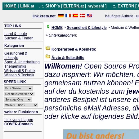
HOME
|
LINK.at
.::. SHOP's [
ELTERN.at
|
myboshi
]
.::. EXTERN [
link.kreta.net
häufigste Aufrufe
|
u
TOP LINK
HOME
>
Gesundheit & Lifestyle
> Medizin & Welln
Land & Leute
> Unterkategorien:
Suchen & Finden
Kategorien
Körperarbeit & Kosmetik
Gesundheit &
Lifestyle
Ärzte & Selbsthilfe
Sport & Unterhaltung
Willkomen!
Open Source Pro
Themenlinks
Wirtschaft & Politik
dazu inspiriert: Wir möchten
Wissen & Technik
gemeinsam nutzen können! Ein
SPEED LINK
auf der du kostenlos zum
jew
anderes Besipiel ist unsere ei
persönliche eMail Adresse, di
weitere Funktionen
oder klicke auf folgendes Bild
Link vorschlagen
COVER-Domain