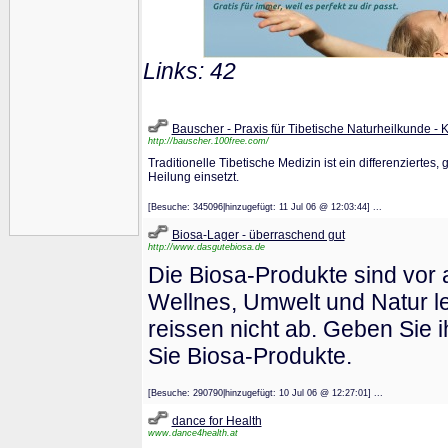
Links: 42
Bauscher - Praxis für Tibetische Naturheilkunde - 
http://bauscher.100free.com/
Traditionelle Tibetische Medizin ist ein differenzierte
Heilung einsetzt.
[Besuche: 345096|hinzugefügt: 11 Jul 06 @ 12:03:44] ...
Biosa-Lager - überraschend gut
http://www.dasgutebiosa.de
Die Biosa-Produkte sind vor a
Wellnes, Umwelt und Natur l
reissen nicht ab. Geben Sie
Sie Biosa-Produkte.
[Besuche: 290790|hinzugefügt: 10 Jul 06 @ 12:27:01] ...
dance for Health
www.dance4health.at