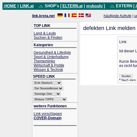
HOME
|
LINK.at
.::. SHOP's [
ELTERN.at
|
myboshi
]
.::. EXTERN [
link.kreta.net
häufigste Aufrufe
|
u
TOP LINK
defekten Link melden
Land & Leute
Suchen & Finden
Link:
Kategorien
Ist dieser 
Gesundheit & Lifestyle
Sport & Unterhaltung
Themenlinks
Kurze Bes
Wirtschaft & Politik
es nicht fu
Wissen & Technik
SPEED LINK
*
Nach dem Se
weitere Funktionen
Link vorschlagen
COVER-Domain