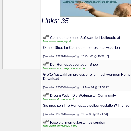
Links: 35
Computerteile und Software bei bellequip.at
http://www.bellequip.at
Online-Shop für Computer interresierte Experten
[Besuche: 262094|hinzugefügt: 23 Oct 06 @ 10:50:10] ...
Der Homepagevorlagen Shop
http://www.homepagediscounter.de
Große Auswahl an professionellen hochwertigen Home
Download.
[Besuche: 253830|hinzugefügt: 17 Nov 04 @ 21:55:27] ...
Dream-Web - Die Webmaster Community
http://www.dream-web.at
Sie möchten Ihre Homepage selber gestalten? In unser
[Besuche: 214284|hinzugefügt: 11 Jul 06 @ 10:41:59] ...
Faxe via Internet kostenlos senden
http://www.freepopfax.com/