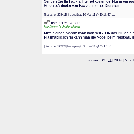
Senden Sie Ihr Fax via Internet kostenlos. Nur in ein 
Globale Anbieter von Fax via Internet Diensten.
[Besuche: 258411|hinzugefügt: 10 Mar 11 @ 10:16:46] ...
fischadler livecam
http://www.fischadler-blog.de
Mittels einer livecam kann man seit 2006 das Brüten e
Plasmabildschirm kann man die Vögel beim Nestbau, d
[Besuche: 192822|hinzugefügt: 30 Jun 10 @ 15:17:37] ...
Zeitzone GMT
+
1
| 23:46 | Ansch