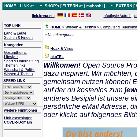
HOME
|
LINK.at
.::. SHOP's [
ELTERN.at
|
myboshi
]
.::. EXTERN [
link.kreta.net
häufigste Aufrufe
|
u
TOP LINK
HOME
>
Wissen & Technik
> Computer & Telekomm
Land & Leute
> Unterkategorien:
Suchen & Finden
Kategorien
Hoax & Virus
Gesundheit &
Lifestyle
ökoTEL
Sport & Unterhaltung
Willkomen!
Open Source Proj
Themenlinks
Wirtschaft & Politik
dazu inspiriert: Wir möchten
Wissen & Technik
gemeinsam nutzen können! Ein
SPEED LINK
auf der du kostenlos zum
jew
anderes Besipiel ist unsere ei
persönliche eMail Adresse, di
weitere Funktionen
oder klicke auf folgendes Bild
Link vorschlagen
COVER-Domain